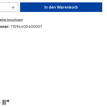
 Anzahl: Gib den gewünschten Wert ein 
In den Warenkorb
ttel hinzufügen
mmer:
11594400400001
II"