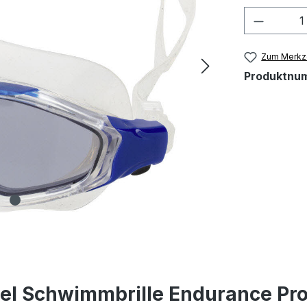
Produkt
Zum Merkze
Produktnu
el Schwimmbrille Endurance Pro 