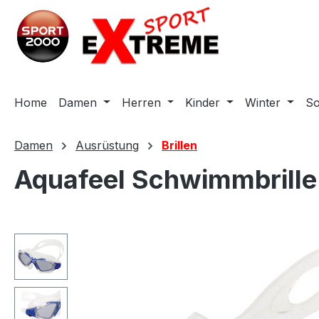
m Hauptinhalt springen
Zur Suche springen
Zur Hauptnavigation springen
Home
Damen
Herren
Kinder
Winter
S
Damen
Ausrüstung
Brillen
Aquafeel Schwimmbrille 
Bildergalerie überspringen