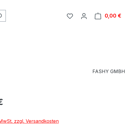
0,00 €
Ware
FASHY GMBH
eis:
€
. MwSt. zzgl. Versandkosten