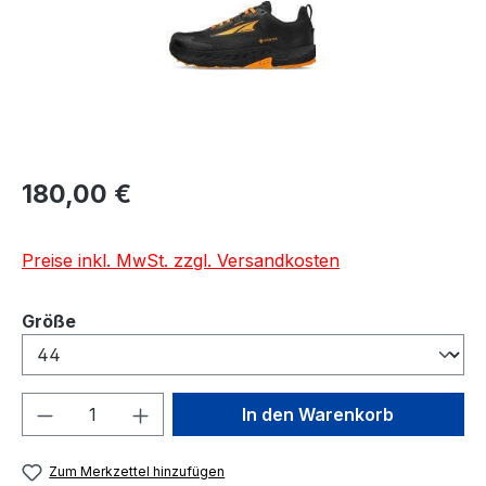
Regulärer Preis:
180,00 €
Preise inkl. MwSt. zzgl. Versandkosten
auswählen
Größe
Produkt Anzahl: Gib den gewünschten We
In den Warenkorb
Zum Merkzettel hinzufügen